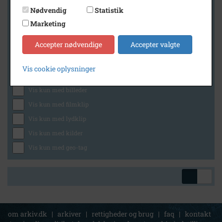
Nødvendig
Statistik
Marketing
Geografi
Accepter nødvendige
Accepter valgte
Vis cookie oplysninger
Generelt
Vis kun med billeder
Vis kun med filmklip
Vis kun med lydklip
Vis kun med kilder
Vis kun med geo-tag
om arkiv.dk
|
arkiver
|
rettigheder og brug
|
faq
|
kontakt