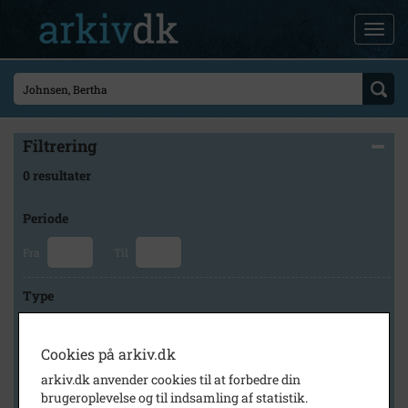
Filtrering
0 resultater
Periode
Fra
Til
Type
Cookies på arkiv.dk
Arkiv
arkiv.dk anvender cookies til at forbedre din
brugeroplevelse og til indsamling af statistik.
×
Stubbekøbing Lokalhistoriske Arkiv