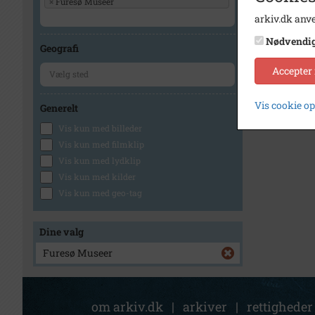
×
Furesø Museer
arkiv.dk anve
Nødvendi
Geografi
Accepter
Vis cookie o
Generelt
Vis kun med billeder
Vis kun med filmklip
Vis kun med lydklip
Vis kun med kilder
Vis kun med geo-tag
Dine valg
Furesø Museer
om arkiv.dk
|
arkiver
|
rettigheder