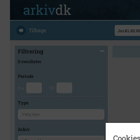
Tilbage
Filtrering
0 resultater
Periode
Fra
Til
Type
Arkiv
Cookies