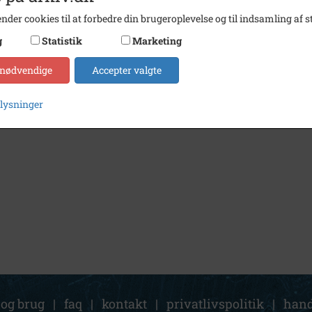
nder cookies til at forbedre din brugeroplevelse og til indsamling af st
g
Statistik
Marketing
 nødvendige
Accepter valgte
plysninger
 og brug
|
faq
|
kontakt
|
privatlivspolitik
|
hand