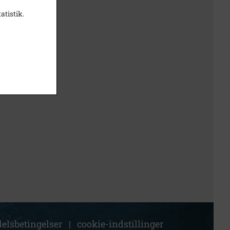
atistik.
elsbetingelser
|
cookie-indstillinger