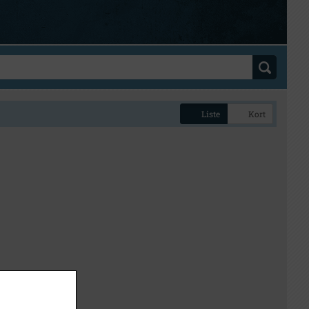
Liste
Kort