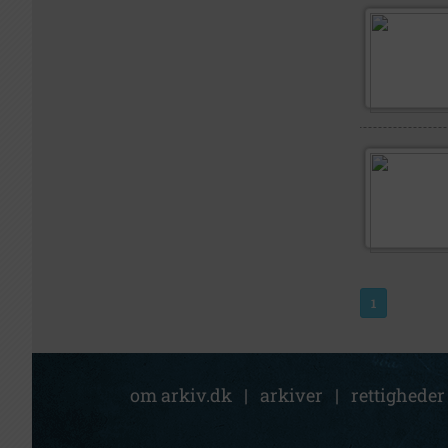
1
om arkiv.dk
|
arkiver
|
rettigheder