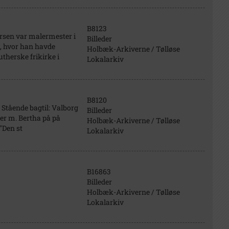
B8123
ersen var malermester i
Billeder
, hvor han havde
Holbæk-Arkiverne / Tølløse
therske frikirke i
Lokalarkiv
B8120
 Stående bagtil: Valborg
Billeder
der m. Bertha på på
Holbæk-Arkiverne / Tølløse
"Den st
Lokalarkiv
B16863
Billeder
Holbæk-Arkiverne / Tølløse
Lokalarkiv