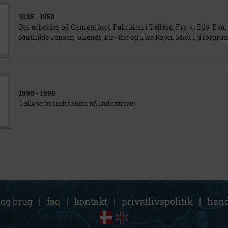
1935
- 1950
Der arbejdes på Camembert-Fabriken i Tølløse. Fra v.: Elly, Eva,
Mathilde Jensen, ukendt, Bir- the og Else Ravn. Midt i (i forgrun
1990
- 1998
Tølløse brandstation på Industrivej
 og brug
|
faq
|
kontakt
|
privatlivspolitik
|
hand