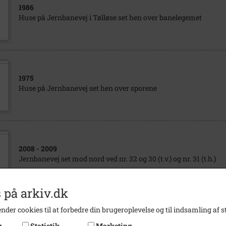
1986
Huse på Jernbanevej i Tølløse set hen over banelegemet
1975
Huse på Jernbanevej set hen over sporene
2008
- 2009
Jernbanevej set mod nord ved nr. 32 og 30 (t.v.) og nr. 31 (t.h.)
 på arkiv.dk
nder cookies til at forbedre din brugeroplevelse og til indsamling af st
1988
g
Statistik
Marketing