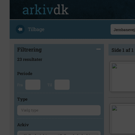
Tilbage
Filtrering
Side 1 af 1
23 resultater
Periode
Fra
Til
Type
Arkiv