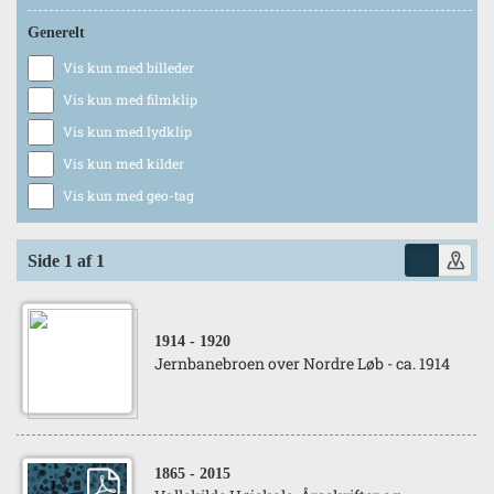
Generelt
Vis kun med billeder
Vis kun med filmklip
Vis kun med lydklip
Vis kun med kilder
Vis kun med geo-tag
Side 1 af 1
1914
- 1920
Jernbanebroen over Nordre Løb - ca. 1914
1865
- 2015