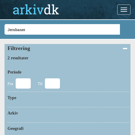
Filtrering
2 resultater
Periode
Fra
Til
Type
Arkiv
Geografi