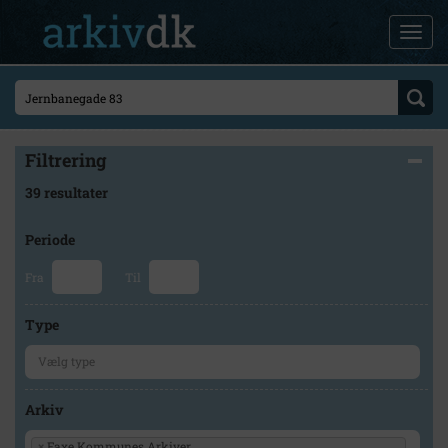
Filtrering
39 resultater
Periode
Fra
Til
Type
Arkiv
×
Faxe Kommunes Arkiver