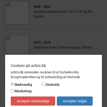
1890
- 1916
Jernbanegade med nr. 74, 76, 81 og 83.,
Haslev
1973
- 1975
Spejderparade i Jernbanegade, Haslev
Cookies på arkiv.dk
arkiv.dk anvender cookies til at forbedre din
1900
- 1910
brugeroplevelse og til indsamling af statistik.
Snedkersvende hos Wilh. Hansen,
Jernbanegade 83-87, Haslev ca. 1900-10
Nødvendig
Statistik
Marketing
Accepter nødvendige
Accepter valgte
1920