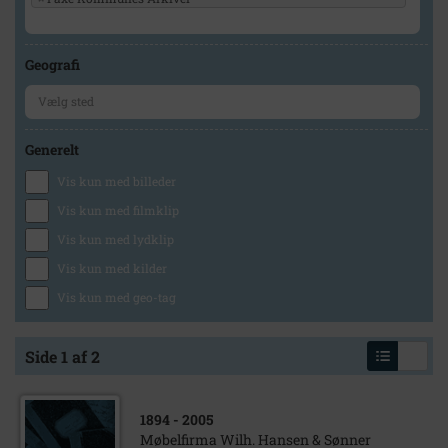
Geografi
Generelt
Vis kun med billeder
Vis kun med filmklip
Vis kun med lydklip
Vis kun med kilder
Vis kun med geo-tag
Side 1 af 2
1894
- 2005
Møbelfirma Wilh. Hansen & Sønner