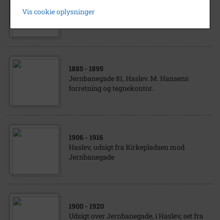
Sølvbryllup hos snedkermester Wilhelm
Vis cookie oplysninger
Hansen og Hustru Elise Hansen i 1920.
Jernbanegade 83.
1885
- 1895
Jernbanegade 81, Haslev. M. Hansens
forretning og tegnekontor.
1906
- 1916
Haslev, udsigt fra Kirkepladsen mod
Jernbanegade
1900
- 1920
Udsigt over Jernbanegade, i Haslev, set fra