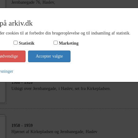
Jernbanegade 76, Haslev,
på arkiv.dk
er cookies til at forbedre din brugeroplevelse og til indsamling af statistik.
1906
- 1916
Statistik
Marketing
Haslev, udsigt fra Kirkepladsen mod Jernbanegade
nødvendige
Accepter valgte
ysninger
1900
- 1920
Udsigt over Jernbanegade, i Haslev, set fra Kirkepladsen.
1958
- 1959
Hjørnet af Kirkepladsen og Jernbanegade, Haslev