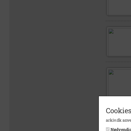
Cookies
arkiv.dk anve
Nødvendi