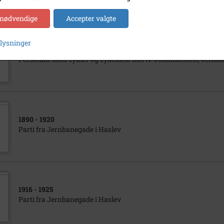
 nødvendige
Accepter valgte
plysninger
1890
- 1920
Personale med cykler og cykeldele hos N. Johannessen, Jernba
1890
- 1920
Parti fra Jernbanegade i Haslev
1916
- 1925
Parti fra Jernbanegade i Haslev