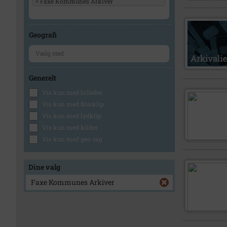
×
Faxe Kommunes Arkiver
Geografi
Generelt
Vis kun med billeder
Vis kun med filmklip
Vis kun med lydklip
Vis kun med kilder
Vis kun med geo-tag
Dine valg
Faxe Kommunes Arkiver