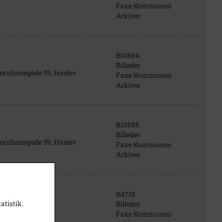
Faxe Kommunes
Arkiver
B10684
Billeder
 Jernbanegade 59, Haslev
Faxe Kommunes
Arkiver
B10685
Billeder
 Jernbanegade 59, Haslev
Faxe Kommunes
Arkiver
B4718
atistik.
Billeder
V- forretning.
Faxe Kommunes