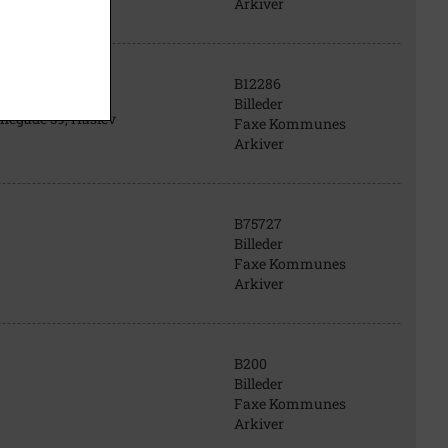
Arkiver
B12286
Billeder
negade 59, Haslev
Faxe Kommunes
Arkiver
B75727
Billeder
Faxe Kommunes
Arkiver
B200
Billeder
Faxe Kommunes
Arkiver