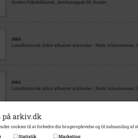
Haslev Folkebibliotek, Jernbanegade 59, Haslev
1984
Lokalhistorisk Arkiv afhenter arkivalier - Niels Johannessen,
1984
Lokalhistorisk Arkiv afhenter arkivalier - Niels Johannessen,
 på arkiv.dk
1950
- 1970
nder cookies til at forbedre din brugeroplevelse og til indsamling af st
Jernbanegade 57-59, Haslev Med Manufakturhandel og Radio/T
g
Statistik
Marketing