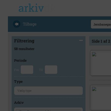
Tilbage
Filtrering
Side 1 af 2
58 resultater
Periode
Fra
Til
Type
Arkiv