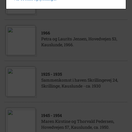
Skrillinge, Kauslunde, 1915.
1966
Petra og Laurits Jensen, Hovedvejen 53,
Kauslunde, 1966.
1925
- 1935
Sammenkomst i haven Skrillingevej 24,
Skrillinge, Kauslunde - ca. 1930
1945
- 1954
Maren Kirstine og Thorvald Pedersen,
Hovedvejen 57, Kauslunde, ca. 1950.