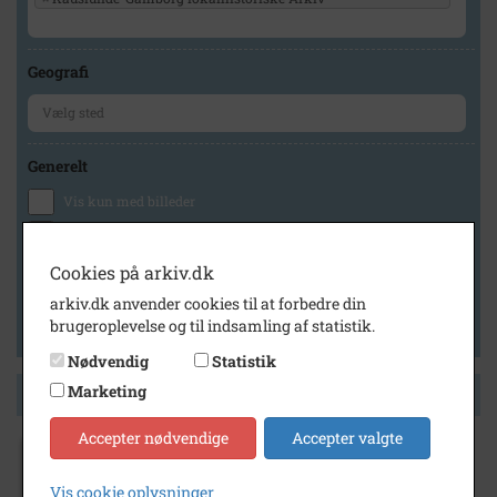
Geografi
Generelt
Vis kun med billeder
Vis kun med filmklip
Vis kun med lydklip
Cookies på arkiv.dk
Vis kun med kilder
arkiv.dk anvender cookies til at forbedre din
brugeroplevelse og til indsamling af statistik.
Vis kun med geo-tag
Nødvendig
Statistik
Marketing
Side 1 af 1
Accepter nødvendige
Accepter valgte
1915
Petra og Laurits Jensen, Hovedvejen 53,
Vis cookie oplysninger