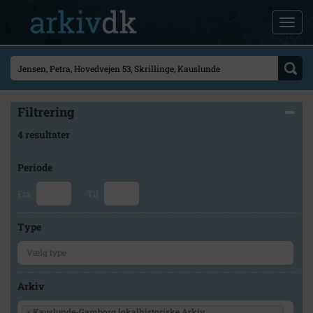
Filtrering
4 resultater
Periode
Fra
Til
Type
Arkiv
×
Kauslunde-Gamborg lokalhistoriske Arkiv