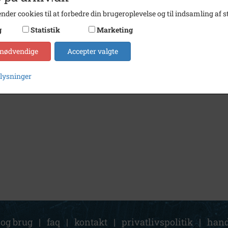
nder cookies til at forbedre din brugeroplevelse og til indsamling af st
g
Statistik
Marketing
 nødvendige
Accepter valgte
plysninger
 og brug
|
faq
|
kontakt
|
privatlivspolitik
|
hand