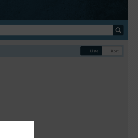
Liste
Kort