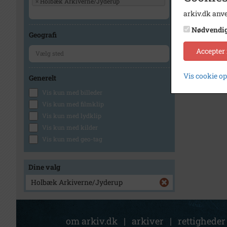
×
Holbæk Arkiverne/Jyderup
arkiv.dk anve
Nødvendi
Geografi
Accepter
Vis cookie o
Generelt
Vis kun med billeder
Vis kun med filmklip
Vis kun med lydklip
Vis kun med kilder
Vis kun med geo-tag
Dine valg
Holbæk Arkiverne/Jyderup
om arkiv.dk
|
arkiver
|
rettigheder