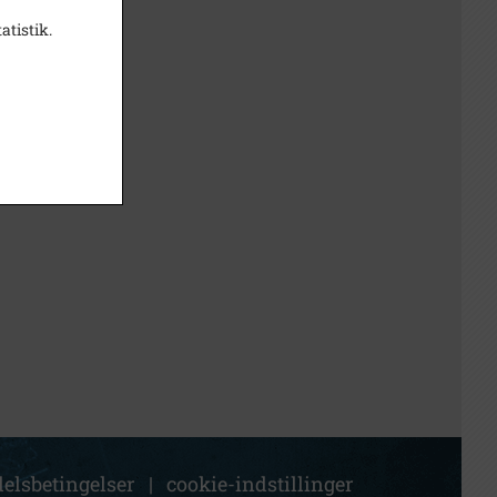
atistik.
elsbetingelser
|
cookie-indstillinger