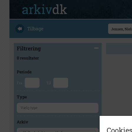
Tilbage
Filtrering
0 resultater
Periode
Fra
Til
Type
Arkiv
Cookies