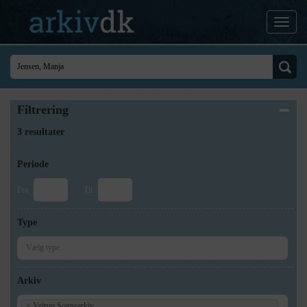
Filtrering
3 resultater
Periode
Fra
Til
Type
Arkiv
×
Vejrup Sognearkiv