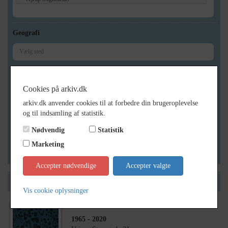
Geografi
Generelt
Cookies på arkiv.dk
Vis kun med billeder
arkiv.dk anvender cookies til at forbedre din brugeroplevelse
Vis kun med filmklip
og til indsamling af statistik.
Vis kun med lydklip
Nødvendig
Statistik
Vis kun med kilder
Marketing
Vis kun med geo-tag
Accepter nødvendige
Accepter valgte
Side 1 af 1
Vis cookie oplysninger
1965
- 2020