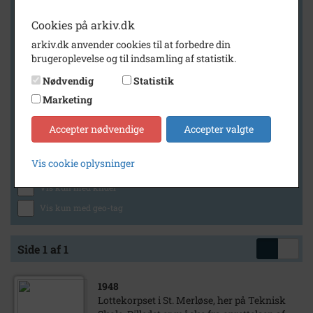
Cookies på arkiv.dk
arkiv.dk anvender cookies til at forbedre din
Geografi
brugeroplevelse og til indsamling af statistik.
Nødvendig
Statistik
Marketing
Generelt
Vis kun med billeder
Accepter nødvendige
Accepter valgte
Vis kun med filmklip
Vis cookie oplysninger
Vis kun med lydklip
Vis kun med kilder
Vis kun med geo-tag
Side 1 af 1
1948
Lottekorpset i St. Merløse, her på Teknisk