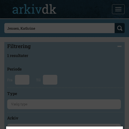
Filtrering
1 resultater
Periode
Fra
Til
Type
Arkiv
×
Holbæk-Arkiverne / Tølløse Lokalarkiv