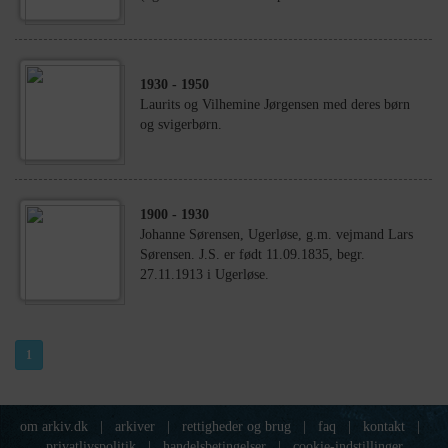
1930
- 1950
Laurits og Vilhemine Jørgensen med deres børn
og svigerbørn.
1900
- 1930
Johanne Sørensen, Ugerløse, g.m. vejmand Lars
Sørensen. J.S. er født 11.09.1835, begr.
27.11.1913 i Ugerløse.
1
om arkiv.dk
|
arkiver
|
rettigheder og brug
|
faq
|
kontakt
|
privatlivspolitik
|
handelsbetingelser
|
cookie-indstillinger