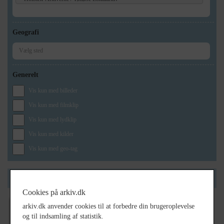
Geografi
Generelt
Vis kun med billeder
Vis kun med filmklip
Vis kun med lydklip
Vis kun med kilder
Vis kun med geo-tag
Side 1 af 1
Cookies på arkiv.dk
arkiv.dk anvender cookies til at forbedre din brugeroplevelse
1890
- 1900
og til indsamling af statistik.
Hedvig Jensen, Ugerløse, gift med postkører Jens