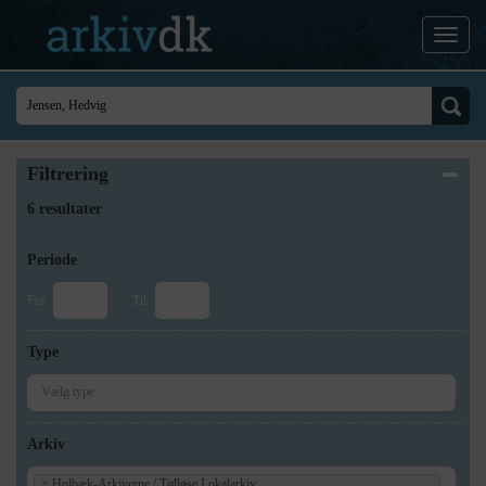
Filtrering
6 resultater
Periode
Fra
Til
Type
Arkiv
×
Holbæk-Arkiverne / Tølløse Lokalarkiv