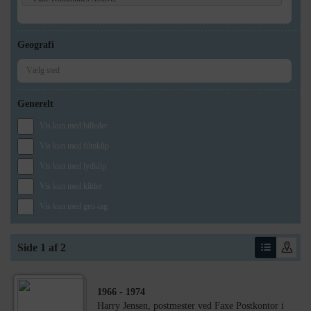
Geografi
Generelt
Vis kun med billeder
Vis kun med filmklip
Vis kun med lydklip
Vis kun med kilder
Vis kun med geo-tag
Side 1 af 2
1966
- 1974
Harry Jensen, postmester ved Faxe Postkontor i