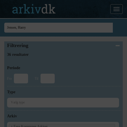
Filtrering
36 resultater
Periode
Fra
Til
Type
Arkiv
×
Faxe Kommunes Arkiver