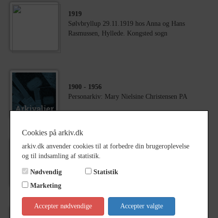
1919
Sølvbryllup 29.11.1919 hos Anna og Hans
Rasmussen, Hyllede. Kongsted sogn
1900
- 1956
Personarkiv: Mary Nielsine Christensen PA
Cookies på arkiv.dk
arkiv.dk anvender cookies til at forbedre din brugeroplevelse
1904
- 1958
og til indsamling af statistik.
Personarkiv: Niels Peter Christensen PA
Nødvendig
Statistik
Marketing
Accepter nødvendige
Accepter valgte