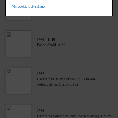
1946
Haslev Andelssvineslagteri, Slagterivej, Haslev 50
Vis cookie oplysninger
års jubilæum i 1946
1930
- 1945
Fodboldhold, u. år.
1982
Lærere på Haslev Borger- og Realskole,
Sofiendalsvej, Haslev, 1982
1989
Lærere på Sofiendalskolen, Sofiendalsvej, Haslev,