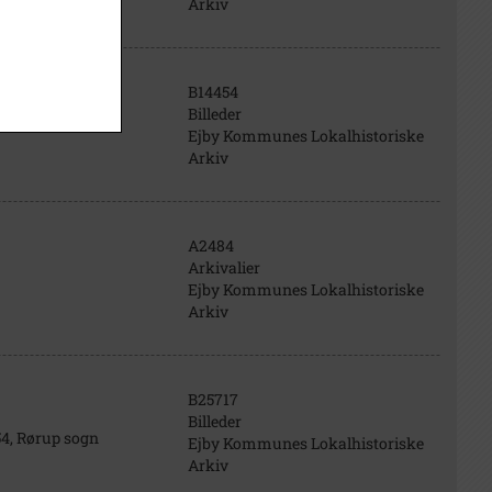
Arkiv
B14454
Billeder
Ejby Kommunes Lokalhistoriske
Arkiv
A2484
Arkivalier
Ejby Kommunes Lokalhistoriske
Arkiv
B25717
Billeder
54, Rørup sogn
Ejby Kommunes Lokalhistoriske
Arkiv