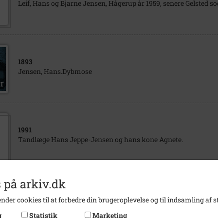
Leif, Hans og Bjarne Jensen, Hågerup år 1959, senere Gelsted s
1893
Jensen, Hans.Dybmose
1991
Tandlæge Hans Jeppe-Jensen og hans kone Agnete.
 på arkiv.dk
1964
- 1965
nder cookies til at forbedre din brugeroplevelse og til indsamling af st
Hans Jensen, ca, år 1964 - 65, Gelsted sogn
g
Statistik
Marketing