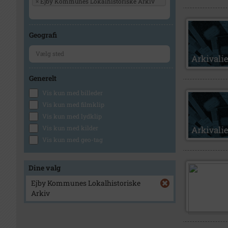
×
Ejby Kommunes Lokalhistoriske Arkiv
Geografi
Generelt
Vis kun med billeder
Vis kun med filmklip
Vis kun med lydklip
Vis kun med kilder
Vis kun med geo-tag
Dine valg
Ejby Kommunes Lokalhistoriske
Arkiv