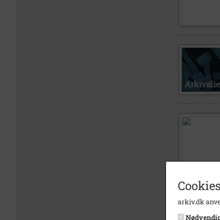
Cookies
arkiv.dk anve
Nødvendi