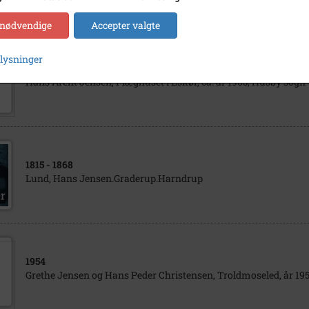
 nødvendige
Accepter valgte
plysninger
1905
Hans Arent Jensen, Flæghuset i Eskør, ca. år 1905, Husby sogn
1815
- 1868
Lund, Hans Jensen.Graderup.Harndrup
1954
Grethe Jensen og Hans Peder Christensen, Troldmoseled, år 19