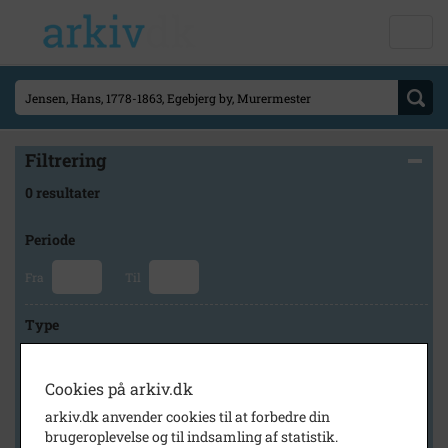
Filtrering
0 resultater
Periode
Fra
Til
Type
Cookies på arkiv.dk
Arkiv
arkiv.dk anvender cookies til at forbedre din
brugeroplevelse og til indsamling af statistik.
×
Odsherred Lokalarkiv