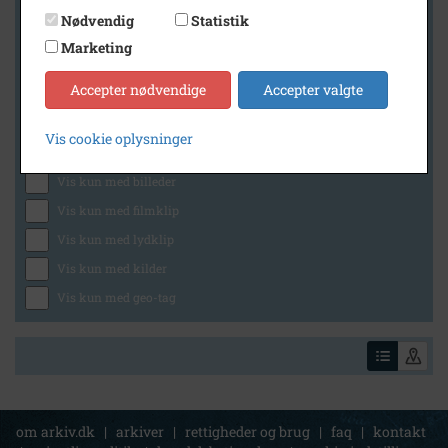
Nødvendig
Statistik
Marketing
Geografi
Accepter nødvendige
Accepter valgte
Vis cookie oplysninger
Generelt
Vis kun med billeder
Vis kun med filmklip
Vis kun med lydklip
Vis kun med kilder
Vis kun med geo-tag
om arkiv.dk
|
arkiver
|
rettigheder og brug
|
faq
|
kontakt