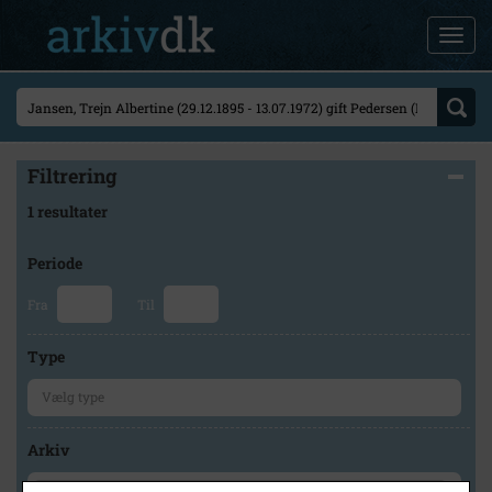
Filtrering
1 resultater
Periode
Fra
Til
Type
Arkiv
×
Historisk Arkiv Dragør