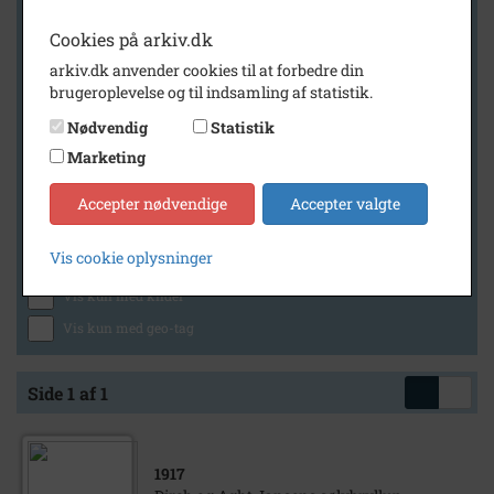
Cookies på arkiv.dk
arkiv.dk anvender cookies til at forbedre din
Geografi
brugeroplevelse og til indsamling af statistik.
Nødvendig
Statistik
Marketing
Generelt
Vis kun med billeder
Accepter nødvendige
Accepter valgte
Vis kun med filmklip
Vis cookie oplysninger
Vis kun med lydklip
Vis kun med kilder
Vis kun med geo-tag
Side 1 af 1
1917