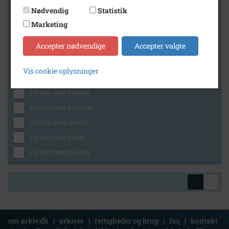
Nødvendig
Statistik
Marketing
Geografi
Accepter nødvendige
Accepter valgte
Vis cookie oplysninger
Generelt
Vis kun med billeder
Vis kun med filmklip
Vis kun med lydklip
Vis kun med kilder
Vis kun med geo-tag
om arkiv.dk
|
arkiver
|
rettigheder og brug
|
faq
|
kontakt