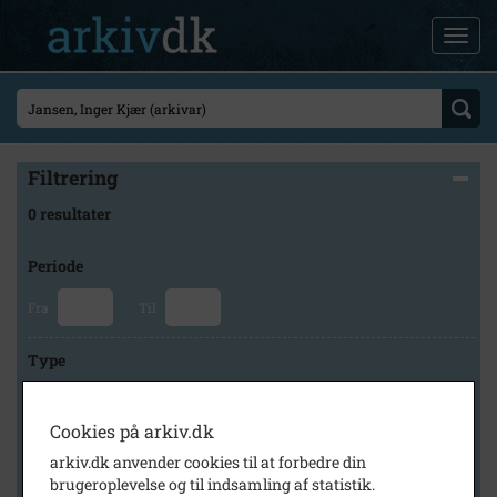
Filtrering
0 resultater
Periode
Fra
Til
Type
Cookies på arkiv.dk
Arkiv
arkiv.dk anvender cookies til at forbedre din
brugeroplevelse og til indsamling af statistik.
×
Historisk Arkiv Dragør