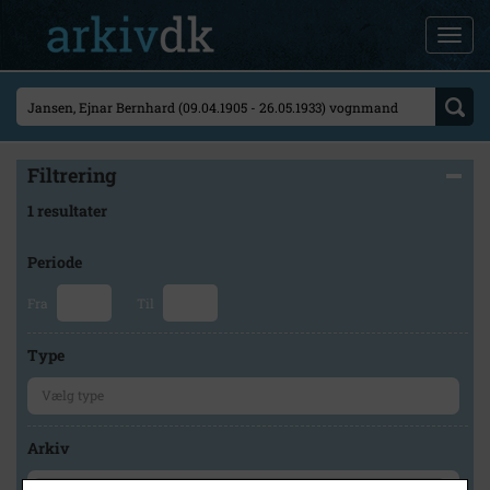
Filtrering
1 resultater
Periode
Fra
Til
Type
Arkiv
×
Historisk Arkiv Dragør