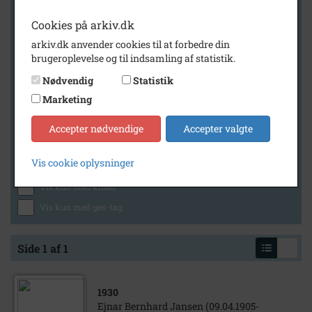
Cookies på arkiv.dk
arkiv.dk anvender cookies til at forbedre din
Geografi
brugeroplevelse og til indsamling af statistik.
Nødvendig
Statistik
Marketing
Generelt
Vis kun med billeder
Accepter nødvendige
Accepter valgte
Vis kun med filmklip
Vis cookie oplysninger
Vis kun med lydklip
Vis kun med kilder
Vis kun med geo-tag
Side 1 af 1
1930
Ejnar Bernhard Jansen (09.04.1905-