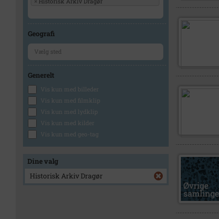
×
Historisk Arkiv Dragør
Geografi
Generelt
Vis kun med billeder
Vis kun med filmklip
Vis kun med lydklip
Vis kun med kilder
Vis kun med geo-tag
Dine valg
Historisk Arkiv Dragør