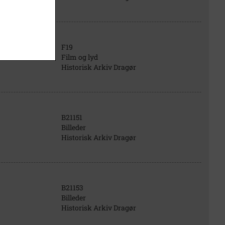
F19
Film og lyd
Historisk Arkiv Dragør
B21151
Billeder
Historisk Arkiv Dragør
B21153
Billeder
Historisk Arkiv Dragør