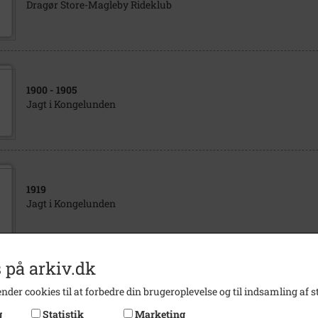
Dragør Store-Magleby Rideklub
1900
- 1905
Jagt i Kongelunden
1919
Jagt i Kongelunden
 på arkiv.dk
1769
- 1777
nder cookies til at forbedre din brugeroplevelse og til indsamling af st
Junfru Ane (jagt)
g
Statistik
Marketing