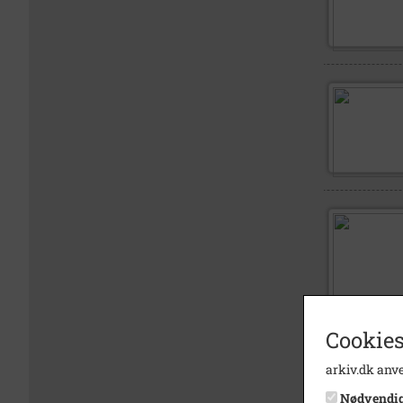
Cookies
arkiv.dk anve
Nødvendi