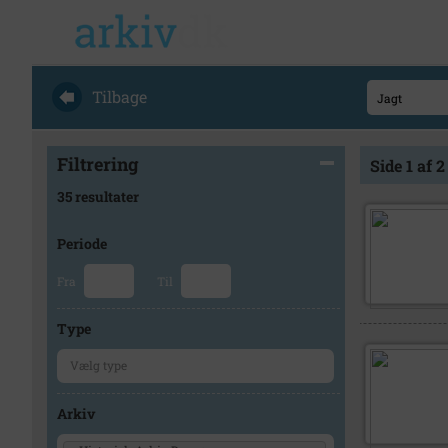
Tilbage
Filtrering
Side 1 af 2
35 resultater
Periode
Fra
Til
Type
Arkiv