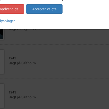
 nødvendige
Accepter valgte
plysninger
1940
- 1960
Jagt i Kongelunden
1943
Jagt på Saltholm
1943
Jagt på Saltholm