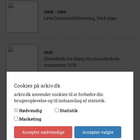
1968
- 1969
Løve Gymnastikforening, Små piger
1935
Elevbillede fra Høng Husmandsskole
sommeren 1935
Cookies på arkiv.dk
arkiv.dk anvender cookies til at forbedre din
1942
brugeroplevelse og til indsamling af statistik.
Høng Realskole
Nødvendig
Statistik
Marketing
Accepter nødvendige
Accepter valgte
1957