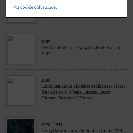
Christian og Marie Hansen,
Vis cookie oplysninger
sølvbryllupsfest
1937
Nye Studenter fra Høng Studenterkursus
1937
1000
Høng Realskole, skolekomedie 1931 Forrest
fra venstre: 1) Vibeke Hansen, Lærer
Hansen, Reerslev 2) Karen...
1970
- 1971
Høng Gymnasium, Studenterkursus 1970-