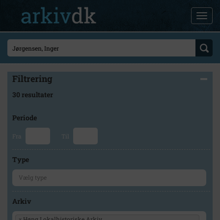
Filtrering
30 resultater
Periode
Fra
Til
Type
Arkiv
×
Høng Lokalhistoriske Arkiv