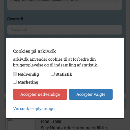
Geografi
Generelt
Cookies på arkiv.dk
Vis kun med billeder
arkiv.dk anvender cookies til at forbedre din
Vis kun med filmklip
brugeroplevelse og til indsamling af statistik.
Vis kun med lydklip
Nødvendig
Statistik
Vis kun med kilder
Marketing
Vis kun med geo-tag
Accepter nødvendige
Accepter valgte
Side 1 af 1
Vis cookie oplysninger
1930
- 1950
Ejby Håndværkerforeningen. 50 års