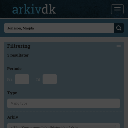
Filtrering
3 resultater
Periode
Fra
Til
Type
Arkiv
×
Ejby Kommunes Lokalhistoriske Arkiv