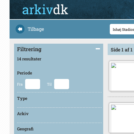
Tilbage
Filtrering
Side 1 af 1
14 resultater
Periode
Fra
Til
Type
Arkiv
Geografi