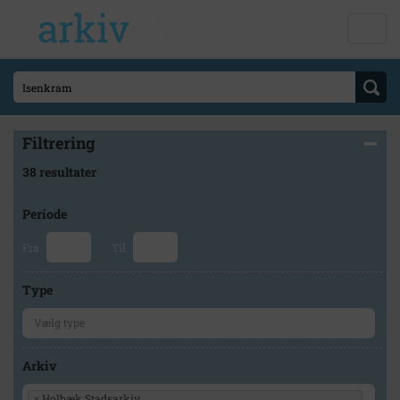
Filtrering
38 resultater
Periode
Fra
Til
Type
Arkiv
×
Holbæk Stadsarkiv