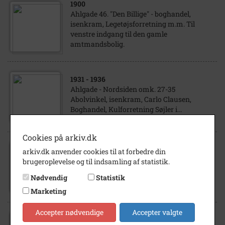
1900
Ahlgade 46. "Den Billige" - boghandel,
isenkram, Legetøjsforretning m.m. Til
venstre indgang til den gamle
amtmandsbolig.
1931
- 1936
Ahlgade - Nordsiden omk. 27-35
Abolvinkel, isenkram, Carlo Clausen,
Boghandel, Kulforretning Søjler i...
Cookies på arkiv.dk
1900
arkiv.dk anvender cookies til at forbedre din
Ahlgade 48 Grand Hotel - udgravning af det
brugeroplevelse og til indsamling af statistik.
underjordiske toilet,Grand Teater, Bjørns
Nødvendig
Statistik
efterfølger, isenkram, Byens varehus...
Marketing
Accepter nødvendige
Accepter valgte