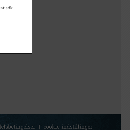
atistik.
elsbetingelser
|
cookie-indstillinger