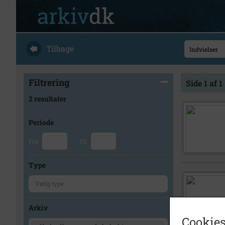
Tilbage
Filtrering
Side 1 af 1
2 resultater
Periode
Fra
Til
Type
Arkiv
Cookies