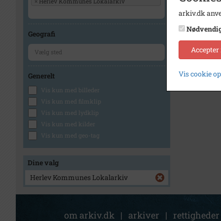
×
Herlev Kommunes Lokalarkiv
arkiv.dk anve
1
Nødvendi
Geografi
Accepter
Vis cookie o
Generelt
Vis kun med billeder
Vis kun med filmklip
Vis kun med lydklip
Vis kun med kilder
Vis kun med geo-tag
Dine valg
Herlev Kommunes Lokalarkiv
om arkiv.dk
|
arkiver
|
rettigheder