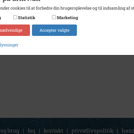
nder cookies til at forbedre din brugeroplevelse og til indsamling af st
g
Statistik
Marketing
 nødvendige
Accepter valgte
plysninger
 og brug
|
faq
|
kontakt
|
privatlivspolitik
|
hand