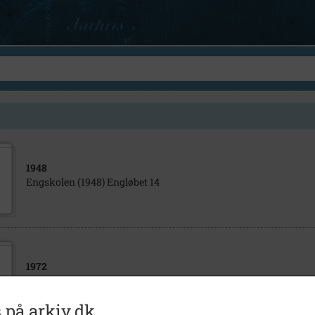
1948
Engskolen (1948) Engløbet 14
1972
Herlev Bymidte (1972) Herlev Bymidtecenter
 på arkiv.dk