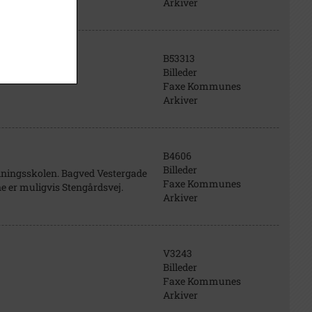
Arkiver
B53313
Billeder
Faxe Kommunes
Arkiver
B4606
Billeder
ldningsskolen. Bagved Vestergade
Faxe Kommunes
ne er muligvis Stengårdsvej.
Arkiver
V3243
Billeder
Faxe Kommunes
Arkiver