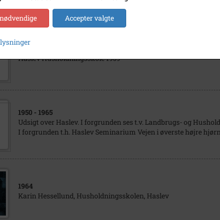
 nødvendige
Accepter valgte
plysninger
1959
Haslev Husholdningsskole 1959
1950
- 1965
Udsigt over Haslev. I forgrunden ses t.v. Landbrugs- og Husho
I forgrunden t.h. Haslev Seminarium Vejen i øverste højre hjør
1964
Karin Hessellund, Husholdningsskolen, Haslev