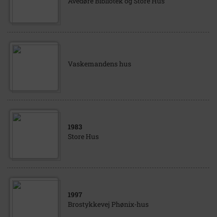
Avedøre Bibliotek og Store Hus
Vaskemandens hus
1983
Store Hus
1997
Brostykkevej Phønix-hus