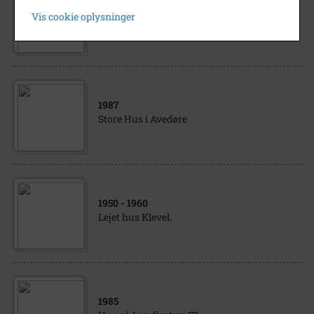
Vejen til vaskemandens hus
Vis cookie oplysninger
1987
Store Hus i Avedøre
1950
- 1960
Lejet hus Klevel.
1985