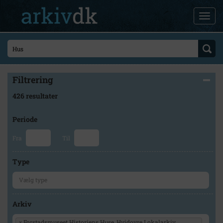
Filtrering
426 resultater
Periode
Fra
Til
Type
Arkiv
×
Forstadsmuseet Historiens Huse, Hvidovre Lokalarkiv