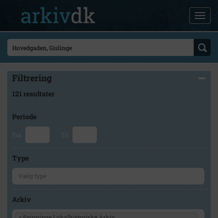
Filtrering
121 resultater
Periode
Fra
Til
Type
Arkiv
×
Svinninge Lokalhistoriske Arkiv