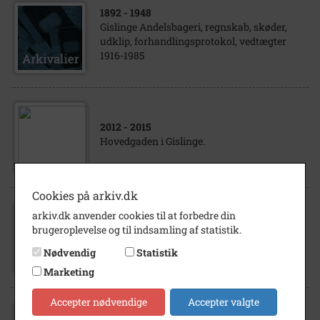
1892
- 1948
Gislinge Andelsbageri, regnskab, skøder,
udklip, forhandlingsprotokol, vedtægter
1916-1985
2012
- 2015
Hovedgaden i Gislinge.
Cookies på arkiv.dk
arkiv.dk anvender cookies til at forbedre din
1992
brugeroplevelse og til indsamling af statistik.
Gislinge Andelsbageri, Hovedgaden 3,
Gislinge
Nødvendig
Statistik
Marketing
Accepter nødvendige
Accepter valgte