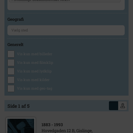
Geografi
Generelt
Vis kun med billeder
Vis kun med filmklip
Vis kun med lydklip
Vis kun med kilder
Vis kun med geo-tag
Side 1 af 5
1883
- 1993
Hovedgaden 12 B, Gislinge,