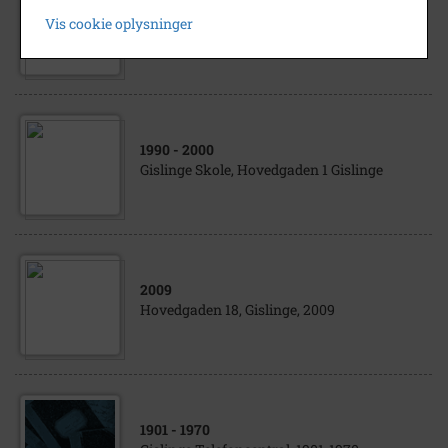
1980
Vis cookie oplysninger
Gislinge Kro, Hovedgaden 10, 1980
1990
- 2000
Gislinge Skole, Hovedgaden 1 Gislinge
2009
Hovedgaden 18, Gislinge, 2009
1901
- 1970