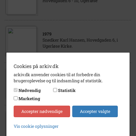
Hovedgaden 6 - 10, Ugerløse
1979
Snedker Karl Hansen, Hovedgaden 6, i
Ugerløse Kirke.
Cookies på arkiv.dk
arkiv.dk anvender cookies til at forbedre din
1910
- 1930
brugeroplevelse og til indsamling af statistik.
6 ukendte unge mænd med tilknytning til
Ugerløse Maskinfabrik, Hovedgaden 59
Nødvendig
Statistik
Marketing
Accepter nødvendige
Accepter valgte
1979
Snedker Karl Hansen, Hovedgaden 6 i
Vis cookie oplysninger
Ugerløse ("Hermon") med sin vio- lin.