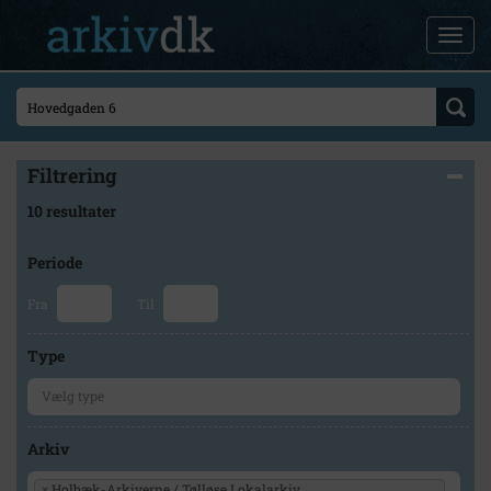
Filtrering
10 resultater
Periode
Fra
Til
Type
Arkiv
×
Holbæk-Arkiverne / Tølløse Lokalarkiv