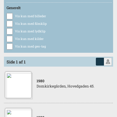
Generelt
Vis kun med billeder
Vis kun med filmklip
Vis kun med lydklip
Vis kun med kilder
Vis kun med geo-tag
Side 1 af 1
1980
Domkirkegården, Hovedgaden 45.