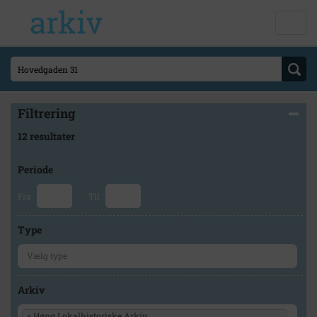
Filtrering
12 resultater
Periode
Fra
Til
Type
Arkiv
×
Høng Lokalhistoriske Arkiv