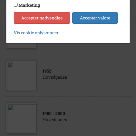
Hovedgaden 33
Marketing
Accepter nødvendige
Accepter valgte
1975
- 2010
Vis cookie oplysninger
Sportsvogne ved Hovedgaden 31, Høng
1952
Hovedgaden
1980
- 2000
Hovedgaden