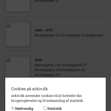
Hovedgaden 31
1966
- 1970
Hovedgaden 33 Hovedgaden 31 Boghandel
1946
Børneoptog Top: Hovedgaden 27
Hovedgaden 29 Hovedgaden 31
Hovedgaden 33
Cookies på arkiv.dk
1990
arkiv.dk anvender cookies til at forbedre din
Hovedgaden Hovedgaden 22 Hovedgaden
brugeroplevelse og til indsamling af statistik.
25 Hovedgaden 26 Hovedgaden 28
Hovedgaden 29 Hovedgaden 31
Nødvendig
Statistik