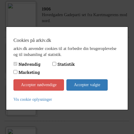
1906
Hovedgaden Gadeparti set fra Karetmagerens mod
nord.
Cookies på arkiv.dk
arkiv.dk anvender cookies til at forbedre din brugeroplevelse
1899
og til indsamling af statistik.
Hovedgaden Gadeparti set fra laden med møllen
Nødvendig
Statistik
Marketing
Accepter nødvendige
Accepter valgte
1976
- 1982
Vis cookie oplysninger
Høng, Hovedgaden. Vinterparti fra Hovedgaden.