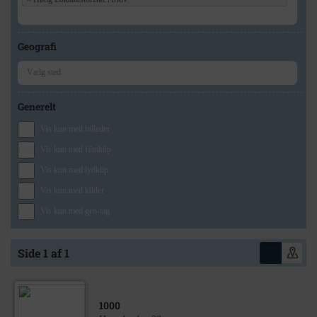
Geografi
Generelt
Vis kun med billeder
Vis kun med filmklip
Vis kun med lydklip
Vis kun med kilder
Vis kun med geo-tag
Side 1 af 1
1000