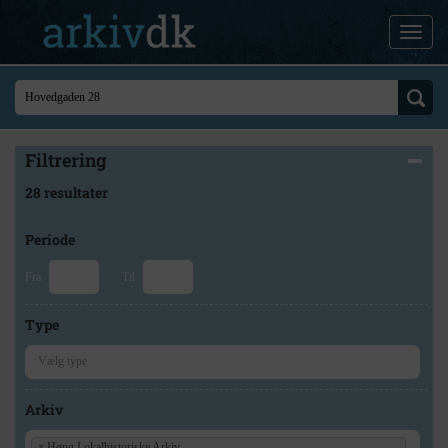
Filtrering
28 resultater
Periode
Fra
Til
Type
Arkiv
×
Høng Lokalhistoriske Arkiv