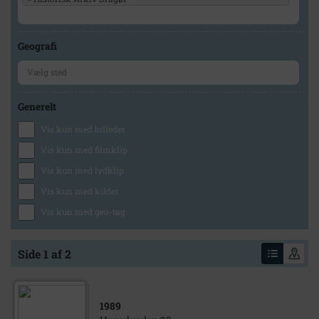
Geografi
Generelt
Vis kun med billeder
Vis kun med filmklip
Vis kun med lydklip
Vis kun med kilder
Vis kun med geo-tag
Side 1 af 2
1989