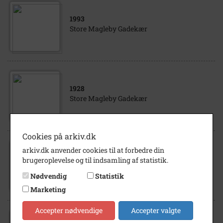
1993
Store Magleby Gadekær
1928
Store Magleby Gadekær
Cookies på arkiv.dk
arkiv.dk anvender cookies til at forbedre din
1900
- 1930
brugeroplevelse og til indsamling af statistik.
Store Magleby Gadekær. Set mod nordøst.
Nødvendig
Statistik
Marketing
Accepter nødvendige
Accepter valgte