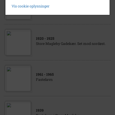
1920
- 1950
Vis cookie oplysninger
Store Magleby gadekær
1920
- 1925
Store Magleby Gadekær. Set mod nordøst.
1961
- 1965
Fastelavn
1939