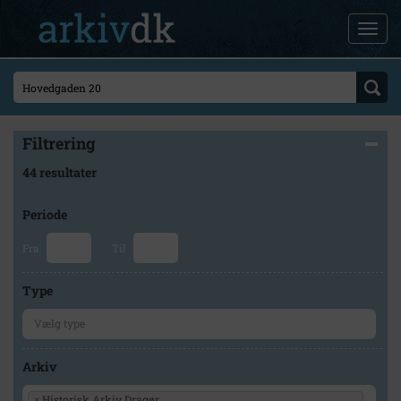
Filtrering
44 resultater
Periode
Fra
Til
Type
Arkiv
×
Historisk Arkiv Dragør