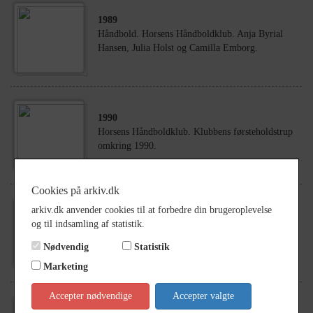
1989
Håndbold. Horsens Håndboldklub. Anja Byrial
Hansen, Julia Holst og Camilla Emborg.
1990
Horsens Håndboldklub. Klubbens førsteholdstrup
omkring 1990.
Cookies på arkiv.dk
arkiv.dk anvender cookies til at forbedre din brugeroplevelse
2000
og til indsamling af statistik.
Håndbold. Målvogter Karin Mortensen.
Nødvendig
Statistik
Marketing
Accepter nødvendige
Accepter valgte