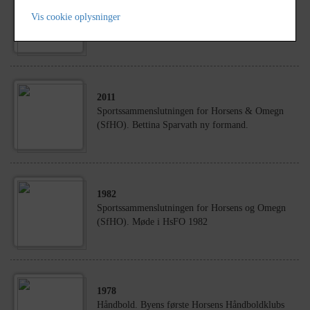
2010
Vis cookie oplysninger
Håndbold. Viggo Poulsen ny træner for HTH 09.
2011
Sportssammenslutningen for Horsens & Omegn
(SfHO). Bettina Sparvath ny formand.
1982
Sportssammenslutningen for Horsens og Omegn
(SfHO). Møde i HsFO 1982
1978
Håndbold. Byens første Horsens Håndboldklubs