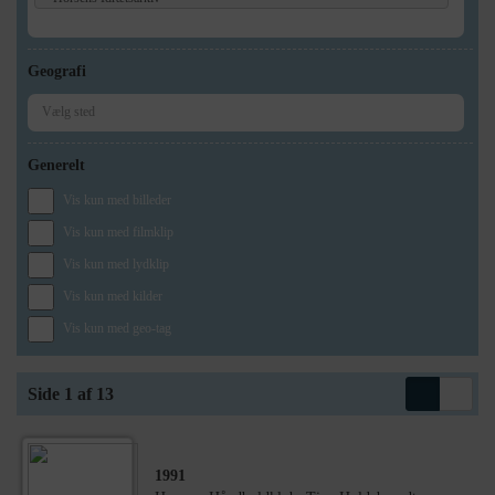
Geografi
Generelt
Vis kun med billeder
Vis kun med filmklip
Vis kun med lydklip
Vis kun med kilder
Vis kun med geo-tag
Side 1 af 13
1991