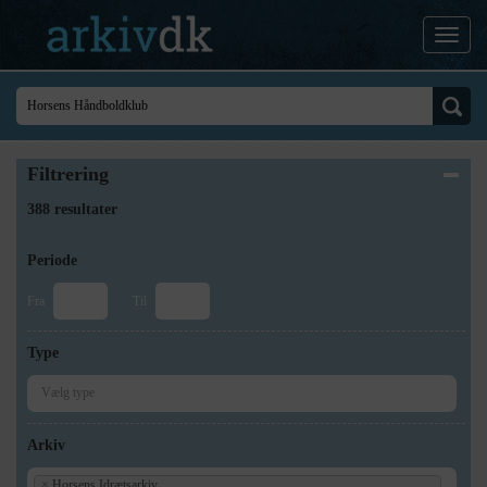
Filtrering
388 resultater
Periode
Fra
Til
Type
Arkiv
×
Horsens Idrætsarkiv