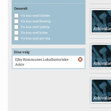
Generelt
Vis kun med billeder
Vis kun med filmklip
Vis kun med lydklip
Vis kun med kilder
Vis kun med geo-tag
Dine valg
Ejby Kommunes Lokalhistoriske
Arkiv