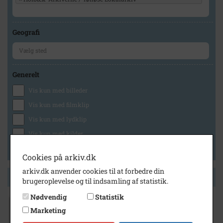
Geografi
Generelt
Vis kun med billeder
Vis kun med filmklip
Vis kun med lydklip
Vis kun med kilder
Vis kun med geo-tag
Cookies på arkiv.dk
arkiv.dk anvender cookies til at forbedre din
Side 1 af 1
brugeroplevelse og til indsamling af statistik.
Nødvendig
Statistik
2006
Marketing
Indgangspartiet på St. Merløse