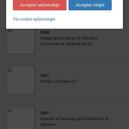
Centralskole, Holbækvej 30
Accepter nødvendige
Accepter valgte
Vis cookie oplysninger
2006
Indgangspartiet på St. Merløse
Centralskole, Holbækvej 30
1997
Merko, Holbækvej 7.
1997
Hjørnet af Banevej og Holbækvej i St.
Merløse.