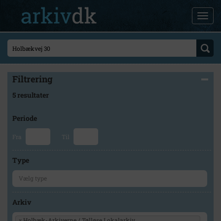
Filtrering
5 resultater
Periode
Fra
Til
Type
Arkiv
×
Holbæk-Arkiverne / Tølløse Lokalarkiv