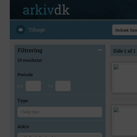
Tilbage
Filtrering
Side 1 af 1
19 resultater
Periode
Fra
Til
Type
Arkiv