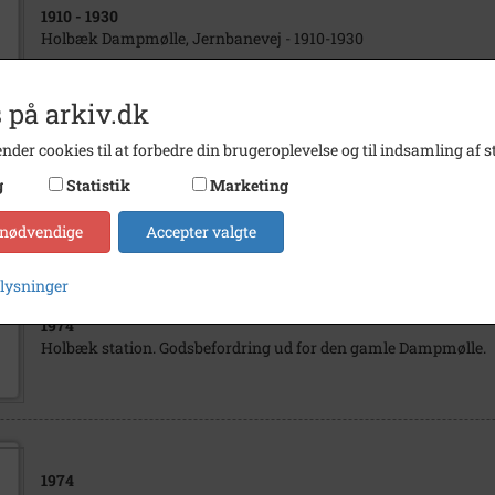
1910
- 1930
Holbæk Dampmølle, Jernbanevej - 1910-1930
 på arkiv.dk
nder cookies til at forbedre din brugeroplevelse og til indsamling af st
1974
g
Statistik
Marketing
Holbæk station. Godsbefordring ud for den gamle Dampmølle.
 nødvendige
Accepter valgte
plysninger
1974
Holbæk station. Godsbefordring ud for den gamle Dampmølle.
1974