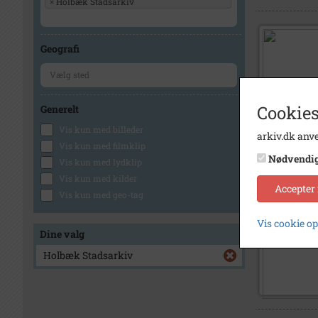
×
Holbæk Stadsarkiv
Geografi
Cookies
Generelt
Vis kun med billeder
arkiv.dk anve
Vis kun med filmklip
Nødvendi
Vis kun med lydklip
Vis kun med kilder
Accepter
Vis kun med geo-tag
Vis cookie o
Dine valg
Holbæk Stadsarkiv