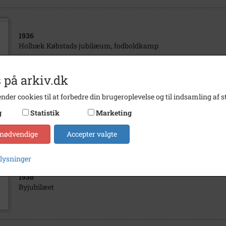
1936
Holbæk Købstads jubilæum, fodboldkamp
 på arkiv.dk
nder cookies til at forbedre din brugeroplevelse og til indsamling af st
1960
g
Statistik
Marketing
Blegstræde - Losseplads på Blegstrædehagen. 1960
 nødvendige
Accepter valgte
plysninger
1936
Byjubilæet