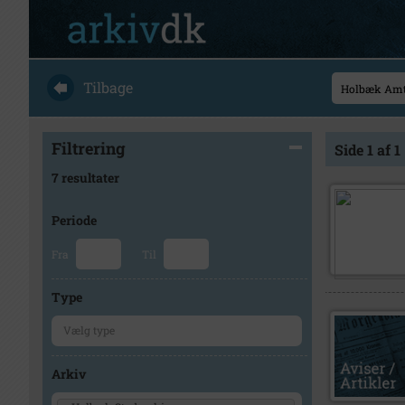
Tilbage
Filtrering
Side 1 af 1
7 resultater
Periode
Fra
Til
Type
Arkiv