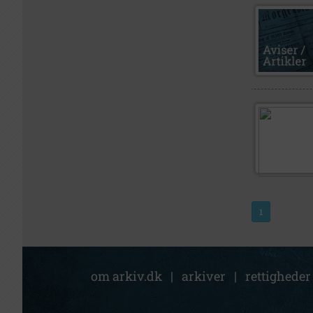
1
om arkiv.dk
|
arkiver
|
rettigheder