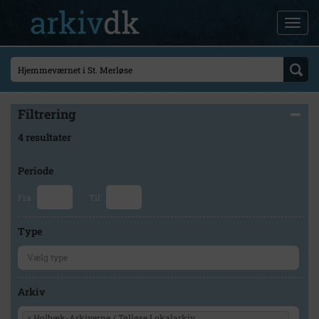
Filtrering
4 resultater
Periode
Fra
Til
Type
Arkiv
×
Holbæk-Arkiverne / Tølløse Lokalarkiv