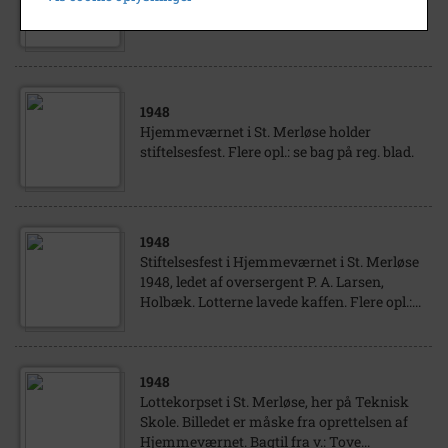
stiftelsesfest. Flere opl.: se bag på reg. blad.
1948
Hjemmeværnet i St. Merløse holder
stiftelsesfest. Flere opl.: se bag på reg. blad.
1948
Stiftelsesfest i Hjemmeværnet i St. Merløse
1948, ledet af oversergent P. A. Larsen,
Holbæk. Lotterne lavede kaffen. Flere opl.:...
1948
Lottekorpset i St. Merløse, her på Teknisk
Skole. Billedet er måske fra oprettelsen af
Hjemmeværnet. Bagtil fra v.: Tove...