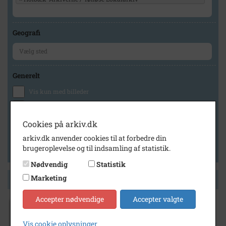
Geografi
Generelt
Vis kun med billeder
Vis kun med filmklip
Vis kun med lydklip
Cookies på arkiv.dk
Vis kun med kilder
arkiv.dk anvender cookies til at forbedre din
brugeroplevelse og til indsamling af statistik.
Vis kun med geo-tag
Nødvendig
Statistik
Marketing
Side 1 af 1
Accepter nødvendige
Accepter valgte
1948
Hjemmeværnet i St. Merløse holder
Vis cookie oplysninger