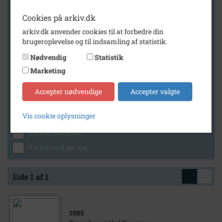
Cookies på arkiv.dk
arkiv.dk anvender cookies til at forbedre din
Geografi
brugeroplevelse og til indsamling af statistik.
Nødvendig
Statistik
Marketing
Generelt
Vis kun med billeder
Accepter nødvendige
Accepter valgte
Vis kun med filmklip
Vis cookie oplysninger
Vis kun med lydklip
Vis kun med kilder
Vis kun med geo-tag
Side 1 af 1
1985