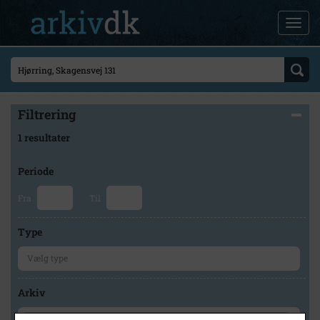
Filtrering
1 resultater
Periode
Fra
Til
Type
Arkiv
×
Historisk Arkiv Hjørring