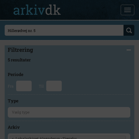
Filtrering
5 resultater
Periode
Fra
Til
Type
Arkiv
×
Lokalarkivet Alsønderup -Tjæreby