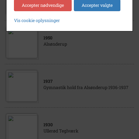
Hillerødvej 1, Alsønderup
Accepter nødvendige
Accepter valgte
Vis cookie oplysninger
1950
Alsønderup
1937
Gymnastik hold fra Alsønderup 1936-1937
1930
Ullerød Teglværk