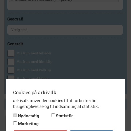
Geografi
Generelt
Vis kun med billeder
Vis kun med filmklip
Vis kun med lydklip
Vis kun med kilder
Vis kun med geo-tag
Cookies på arkiv.dk
arkiv.dk anvender cookies til at forbedre din
Side 1 af 1
brugeroplevelse og til indsamling af statistik.
Nødvendig
Statistik
Marketing
1950