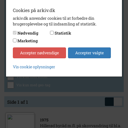
Cookies på arkiv.dk
arkiv.dk anvender cookies til at forbedre din
Geografi
brugeroplevelse og til indsamling af statistik.
Nødvendig
Statistik
Marketing
Generelt
Vis kun med billeder
Accepter nødvendige
Accepter valgte
Vis kun med filmklip
Vis cookie oplysninger
Vis kun med lydklip
Vis kun med kilder
Vis kun med geo-tag
Side 1 af 1
1975
Hillerød byråd m.fl. på skovvandring til bl.a.