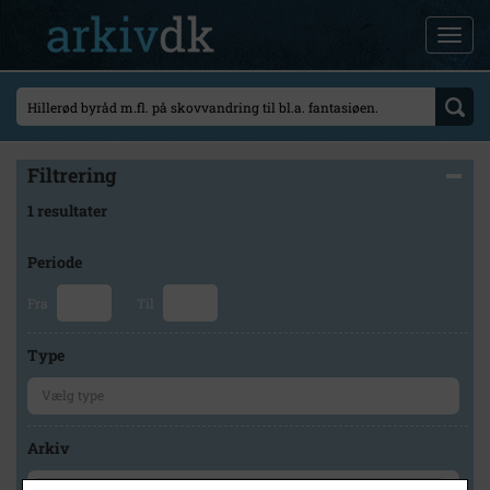
Filtrering
1 resultater
Periode
Fra
Til
Type
Arkiv
×
Lokalarkivet Alsønderup -Tjæreby