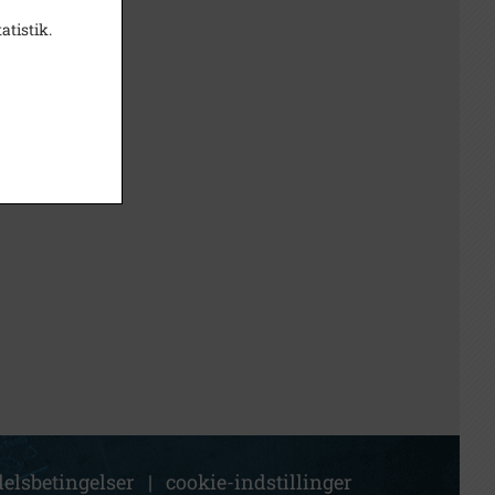
atistik.
elsbetingelser
|
cookie-indstillinger