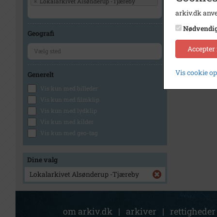
×
Lokalarkivet Alsønderup -Tjæreby
arkiv.dk anve
Nødvendi
Geografi
Accepter
Vis cookie o
Generelt
Vis kun med billeder
Vis kun med filmklip
Vis kun med lydklip
Vis kun med kilder
Vis kun med geo-tag
Dine valg
Lokalarkivet Alsønderup -Tjæreby
om arkiv.dk
|
arkiver
|
rettigheder