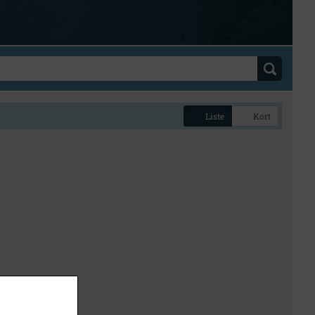
Liste
Kort