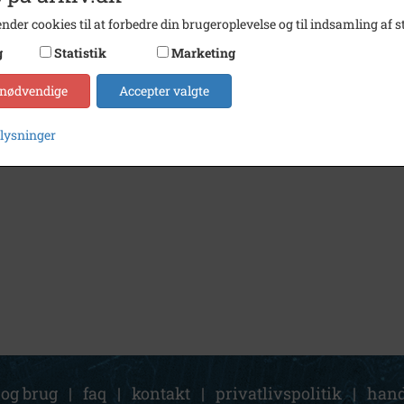
nder cookies til at forbedre din brugeroplevelse og til indsamling af st
g
Statistik
Marketing
 nødvendige
Accepter valgte
plysninger
 og brug
|
faq
|
kontakt
|
privatlivspolitik
|
hand