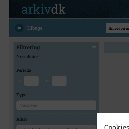
Tilbage
Filtrering
0 resultater
Periode
Fra
Til
Type
Arkiv
Cookies