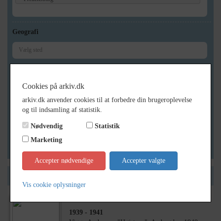
Geografi
Generelt
Cookies på arkiv.dk
Vis kun med billeder
arkiv.dk anvender cookies til at forbedre din brugeroplevelse
Vis kun med filmklip
og til indsamling af statistik.
Vis kun med lydklip
Nødvendig
Statistik
Vis kun med kilder
Marketing
Vis kun med geo-tag
Accepter nødvendige
Accepter valgte
Side 1 af 1
Vis cookie oplysninger
1939
- 1941