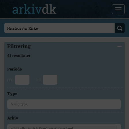
Filtrering
41 resultater
Periode
Fra
Til
Type
Arkiv
×
Lokalhistorisk Samling Albertslund