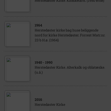
Herstedøster Kirke. Klokketårn. (1950'erne)
1964
Herstedøster kirke bag huse beliggende
nord for kirke Herstedøster. Forrest Matr.nr.
23 b H.ø. (1964)
1940
- 1990
Herstedøster Kirke. Alterkalk og oblatæske.
(u.å.)
2016
Herstedøster Kirke