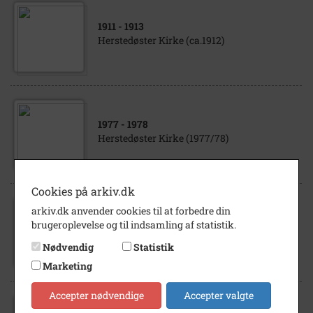
1911
- 1913
Herstedøster Kirke (ca.1912)
1977
- 1978
Herstedøster Kirke (1977/78)
Cookies på arkiv.dk
arkiv.dk anvender cookies til at forbedre din
1930
- 1970
brugeroplevelse og til indsamling af statistik.
Herstedøster Kirke. Postkort. (u.å.)
Nødvendig
Statistik
Marketing
Accepter nødvendige
Accepter valgte