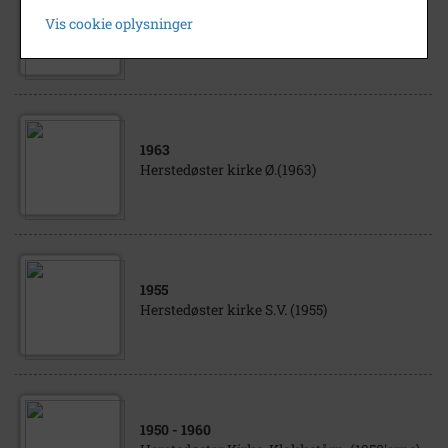
1963
Vis cookie oplysninger
Herstedøster kirke N.V. (1963)
1963
Herstedøster kirke Ø.(1963)
1955
Herstedøster kirke S.V. (1955)
1950
- 1960