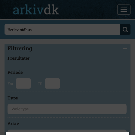
Filtrering
1 resultater
Periode
Fra
Til
Type
Arkiv
×
Lokalarkivet Alsønderup -Tjæreby