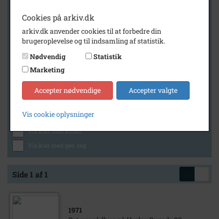
Cookies på arkiv.dk
arkiv.dk anvender cookies til at forbedre din
Geografi
brugeroplevelse og til indsamling af statistik.
Nødvendig
Statistik
Marketing
Generelt
Vis kun med billeder
Accepter nødvendige
Accepter valgte
Vis kun med filmklip
Vis cookie oplysninger
Vis kun med lydklip
Vis kun med kilder
Vis kun med geo-tag
Side 1 af 1
1971