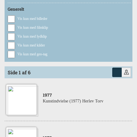
Generelt
Vis kun med billeder
Vis kun med filmklip
Vis kun med lydklip
Vis kun med kilder
Vis kun med geo-tag
Side 1 af 6
1977
Kunstindvielse (1977) Herlev Torv