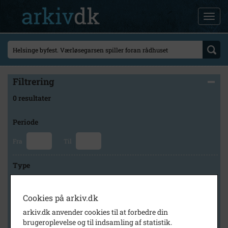
Filtrering
0 resultater
Periode
Fra
Til
Type
Cookies på arkiv.dk
Arkiv
arkiv.dk anvender cookies til at forbedre din
brugeroplevelse og til indsamling af statistik.
×
Lokalarkivet Alsønderup -Tjæreby