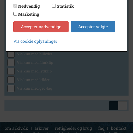
Nødvendig
Statistik
Marketing
Geografi
Accepter nødvendige
Accepter valgte
Vis cookie oplysninger
Generelt
Vis kun med billeder
Vis kun med filmklip
Vis kun med lydklip
Vis kun med kilder
Vis kun med geo-tag
om arkiv.dk
|
arkiver
|
rettigheder og brug
|
faq
|
kontakt