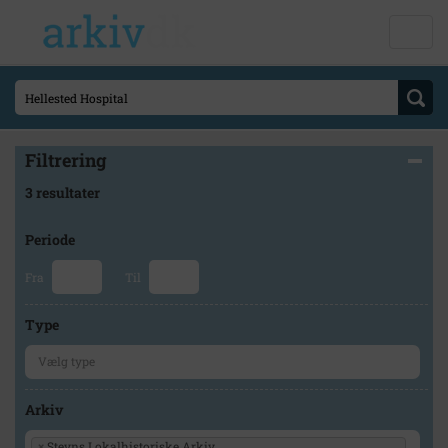
Filtrering
3 resultater
Periode
Fra
Til
Type
Arkiv
×
Stevns Lokalhistoriske Arkiv