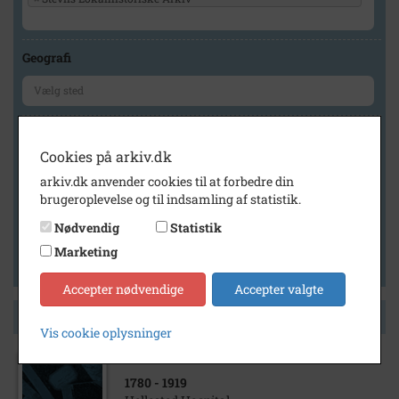
Geografi
Generelt
Cookies på arkiv.dk
Vis kun med billeder
arkiv.dk anvender cookies til at forbedre din
Vis kun med filmklip
brugeroplevelse og til indsamling af statistik.
Vis kun med lydklip
Nødvendig
Statistik
Vis kun med kilder
Marketing
Vis kun med geo-tag
Accepter nødvendige
Accepter valgte
Side 1 af 1
Vis cookie oplysninger
1780
- 1919