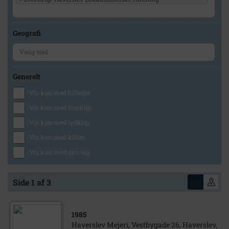
Geografi
Generelt
Vis kun med billeder
Vis kun med filmklip
Vis kun med lydklip
Vis kun med kilder
Vis kun med geo-tag
Side 1 af 3
1985
Haverslev Mejeri, Vestbygade 26, Haverslev,