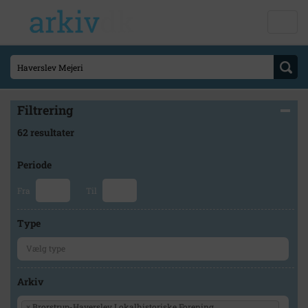
Filtrering
62 resultater
Periode
Fra
Til
Type
Arkiv
×
Brorstrup-Haverslev Lokalhistoriske Forening