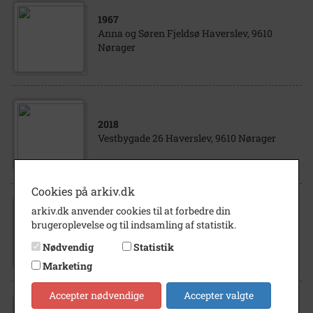
1967
Anna og Søren Fjeldsø Haverslev, 9610
Nørager
2018
Vestbygade 26 Haverslev, 9610 Nørager
Cookies på arkiv.dk
arkiv.dk anvender cookies til at forbedre din
1902
- 1929
brugeroplevelse og til indsamling af statistik.
Christian Stevn Søndergade 3 Haverslev
9610 Nørager
Nødvendig
Statistik
Marketing
Accepter nødvendige
Accepter valgte
1929
- 1981