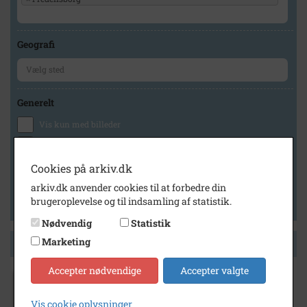
Geografi
Generelt
Vis kun med billeder
Vis kun med filmklip
Vis kun med lydklip
Cookies på arkiv.dk
Vis kun med kilder
arkiv.dk anvender cookies til at forbedre din
brugeroplevelse og til indsamling af statistik.
Vis kun med geo-tag
Nødvendig
Statistik
Marketing
Side 1 af 1
Accepter nødvendige
Accepter valgte
1990
Humlebæk Center, matr. 1 ll Krogerup,
Vis cookie oplysninger