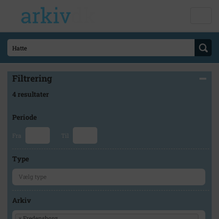
Filtrering
4 resultater
Periode
Fra
Til
Type
Arkiv
×
Fredensborg