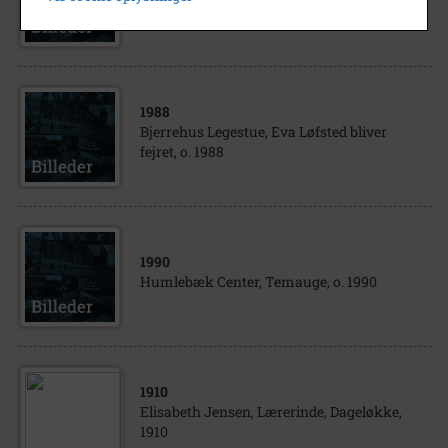
Humlebæk, "Sundhedsugen", o. 1990.
1988
Bjerrehus Legestue, Eva Løfsted bliver
fejret, o. 1988
1990
Humlebæk Center, Temauge, o. 1990
1910
Elisabeth Jensen, Lærerinde, Dageløkke,
1910